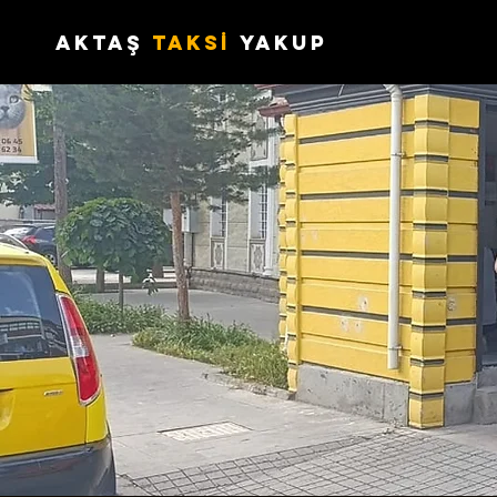
aktaş
TAKSİ
yakup