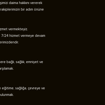
şimizi daima hakkını vererek
i rakiplerimizin bir adım önüne
izmet vermekteyiz.
lere 7/24 hizmet vermeye devam
erimizdendir.
ere bağlı, sağlık, emniyet ve
arşılamak.
de eğitime, sağlığa, çevreye ve
bulunmak.