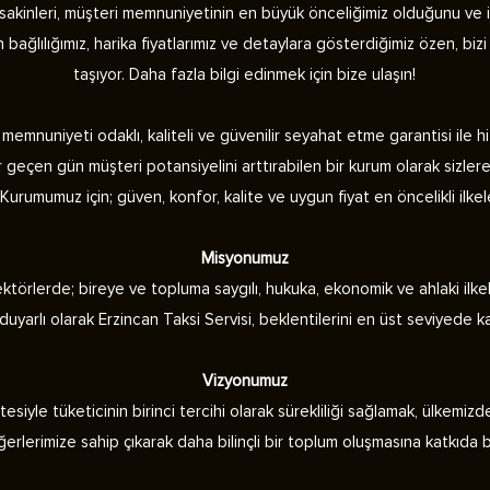
n sakinleri, müşteri memnuniyetinin en büyük önceliğimiz olduğunu ve i
an bağlılığımız, harika fiyatlarımız ve detaylara gösterdiğimiz özen, biz
taşıyor. Daha fazla bilgi edinmek için bize ulaşın!
mnuniyeti odaklı, kaliteli ve güvenilir seyahat etme garantisi ile h
er geçen gün müşteri potansiyelini arttırabilen bir kurum olarak siz
Kurumumuz için; güven, konfor, kalite ve uygun fiyat en öncelikli ilkel
Misyonumuz
örlerde; bireye ve topluma saygılı, hukuka, ekonomik ve ahlaki ilkel
uyarlı olarak Erzincan Taksi Servisi, beklentilerini en üst seviyede k
Vizyonumuz
esiyle tüketicinin birinci tercihi olarak sürekliliği sağlamak, ülkemiz
ğerlerimize sahip çıkarak daha bilinçli bir toplum oluşmasına katkıda 