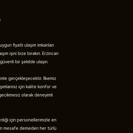
P
gun fiyatlı ulaşım imkanları
aşım işini bize bırakın. Erzincan
üvenli bir şekilde ulaşın.
imle gerçekleşecektir. İlkemiz
ımlarınız için kalite konfor ve
 gecikmesiz olarak deneyimli
nliği için personellerimizle en
 uzun mesafe demeden her türlü