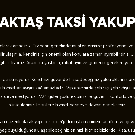
AKTAŞ TAKSİ YAKU
olarak amacımız, Erzincan genelinde müşterilerimize profesyonel ve uy
r ulaşımla, kendiniz için önemli olan konulara zaman ayırabilirsiniz. Ul
ibi biliyoruz. Arkanıza yaslanın, rahatlayın ve
gitmeniz gereken yere g
izmeti sunuyoruz. Kendinizi güvende hissedeceğiniz yolculuklarınız biz
izmet anlayışını sağlamaktadır. Vip aracımızla şehir içi şehir dışı ulaş
a devam ediyoruz. 7/24 güler yüzlü eki
bimiz ile güvenli, konforlu ve
sürücülerimiz ile sizlere hizmet vermeye devam etmekteyiz.
arı düzenli olarak yapılıp, siz değerli müşterilerimizin konforu ve güve
htiyaç duyulduğunda ulaşabileceğiniz en hızlı hizmet bizlerde. Kısa,