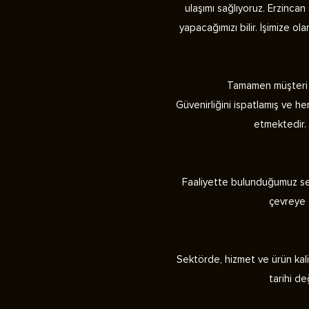
ulaşımı sağlıyoruz. Erzinca
yapacağımızı bilir. İşimize ol
Tamamen müşteri me
Güvenirliğini ispatlamış ve h
etmektedir. 
Faaliyette bulunduğumuz sekt
çevreye d
Sektörde, hizmet ve ürün kalit
tarihi de