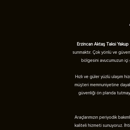
Erzincan Aktaş Taksi Yakup
sunmaktır. Çok yönlü ve güvenili
bölgesini avucumuzun içi g
Hızlı ve güler yüzlü ulaşım h
müşteri memnuniyetine dayalı h
güvenliği ön planda tutmay
Araçlarımızın periyodik bakıml
kaliteli hizmeti sunuyoruz. İ