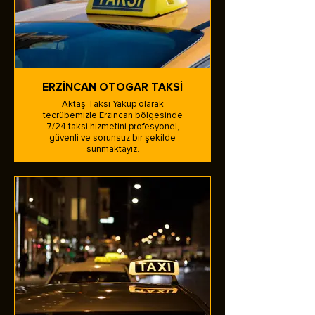
ERZİNCAN OTOGAR TAKSİ
Aktaş Taksi Yakup olarak
tecrübemizle Erzincan bölgesinde
7/24 taksi hizmetini profesyonel,
güvenli ve sorunsuz bir şekilde
sunmaktayız.