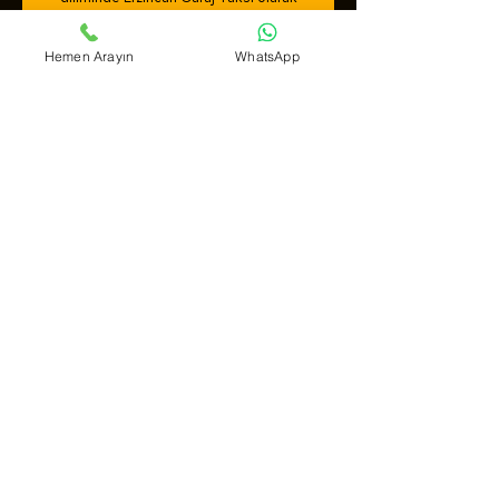
taksi çağır hizmetleri için bizimle
iletişime geçebilirsiniz.
Hemen Arayın
WhatsApp
ERZİNCAN SSK TAKSİ
Dilediğiniz zaman ve istediğiniz saat
diliminde Erzincan Ssk Taksi olarak
taksi çağır hizmetleri için bizimle
iletişime geçebilirsiniz.