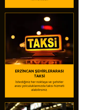
ERZİNCAN ŞEHİRLERARASI
TAKSİ
İstediğiniz her noktaya ve şehirler
arası yolculuklarınızda taksi hizmeti
alabilirsiniz.