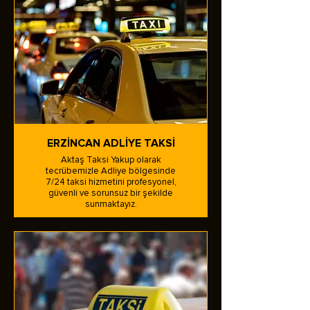
ERZİNCAN ADLİYE TAKSİ
Aktaş Taksi Yakup olarak
tecrübemizle Adliye bölgesinde
7/24 taksi hizmetini profesyonel,
güvenli ve sorunsuz bir şekilde
sunmaktayız.